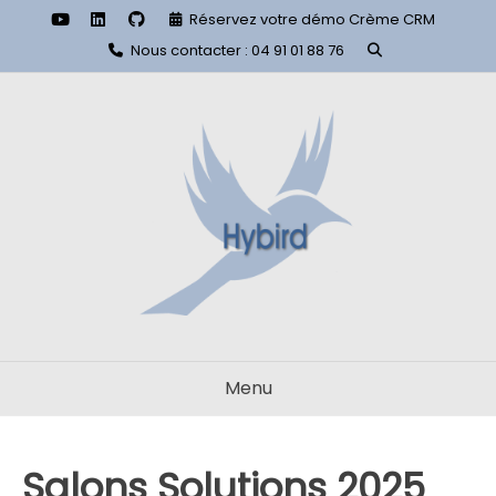
Aller
Réservez votre démo Crème CRM
au
Nous contacter : 04 91 01 88 76
contenu
Menu
Salons Solutions 2025